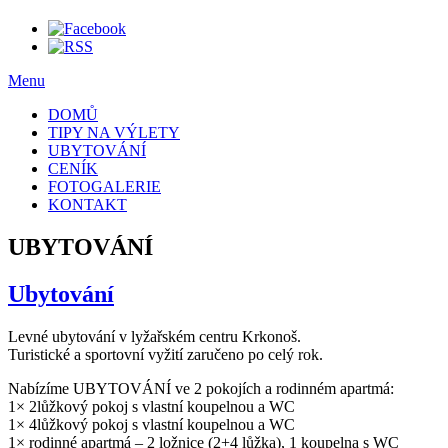
Menu
DOMŮ
TIPY NA VÝLETY
UBYTOVÁNÍ
CENÍK
FOTOGALERIE
KONTAKT
UBYTOVÁNÍ
Ubytování
Levné ubytování v lyžařském centru Krkonoš.
Turistické a sportovní vyžití zaručeno po celý rok.
Nabízíme UBYTOVÁNÍ ve 2 pokojích a rodinném apartmá:
1× 2lůžkový pokoj s vlastní koupelnou a WC
1× 4lůžkový pokoj s vlastní koupelnou a WC
1× rodinné apartmá – 2 ložnice (2+4 lůžka), 1 koupelna s WC